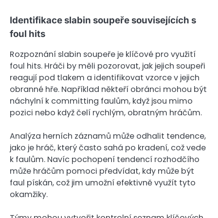
Identifikace slabin soupeře souvisejících s
foul hits
Rozpoznání slabin soupeře je klíčové pro využití
foul hits. Hráči by měli pozorovat, jak jejich soupeři
reagují pod tlakem a identifikovat vzorce v jejich
obranné hře. Například někteří obránci mohou být
náchylní k committing faulům, když jsou mimo
pozici nebo když čelí rychlým, obratným hráčům.
Analýza herních záznamů může odhalit tendence,
jako je hráč, který často sahá po kradení, což vede
k faulům. Navíc pochopení tendencí rozhodčího
může hráčům pomoci předvídat, kdy může být
faul pískán, což jim umožní efektivně využít tyto
okamžiky.
Týmy mohou vytvořit kontrolní seznam klíčových