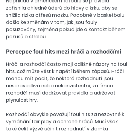
Například v americkém fotbale se pravidla
zpřísnila ohledně úderů do hlavy a krku, aby se
snížila rizika otřesů mozku. Podobně v basketbalu
došlo ke změnám v tom, jak jsou fauly
posuzovány, zejména pokud jde o kontakt během
pokusů o střelbu.
Percepce foul hits mezi hráči a rozhodčími
Hráči a rozhodčí často mají odlišné názory na foul
hits, což může vést k napětí během zápasů. Hráči
mohou mít pocit, že některá rozhodnutí jsou
nespravedlivá nebo nekonzistentní, zatímco
rozhodčí musí dodržovat pravidla a udržovat
plynulost hry.
Rozhodčí obvykle považují foul hits za nezbytné k
vymáhání fair play a ochraně hráčů. Musí však
také čelit výzvě učinit rozhodnutí v zlomku