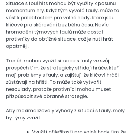
Situace s foul hits mohou být využity k posunu
momentum hry. Když tým vyvolá fauly, může to
vést k příležitostem pro volné hody, které jsou
klíčové pro skórování bez běhu času. Navíc
hromadění týmových faulů může dostat
protivníky do obtížné situace, což je nutí hrát
opatrněji.
Trenéři mohou využít situace s fauly ve svůj
prospěch tím, že strategicky střídají hráče, kteří
mají problémy s fauly, a zajišťují, že klíčoví hráči
zůstávají na hřišti. To může také vytvořit
nesoulady, protože protivníci mohou muset
přizpůsobit své obranné strategie.
Aby maximalizovaly výhody z situací s fauly, měly
by týmy zvážit:
Využití příležitostí pro volné hody tím, že