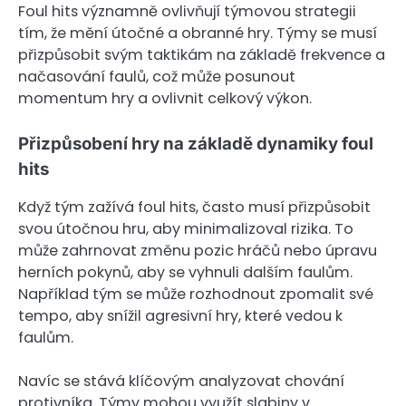
Foul hits významně ovlivňují týmovou strategii
tím, že mění útočné a obranné hry. Týmy se musí
přizpůsobit svým taktikám na základě frekvence a
načasování faulů, což může posunout
momentum hry a ovlivnit celkový výkon.
Přizpůsobení hry na základě dynamiky foul
hits
Když tým zažívá foul hits, často musí přizpůsobit
svou útočnou hru, aby minimalizoval rizika. To
může zahrnovat změnu pozic hráčů nebo úpravu
herních pokynů, aby se vyhnuli dalším faulům.
Například tým se může rozhodnout zpomalit své
tempo, aby snížil agresivní hry, které vedou k
faulům.
Navíc se stává klíčovým analyzovat chování
protivníka. Týmy mohou využít slabiny v