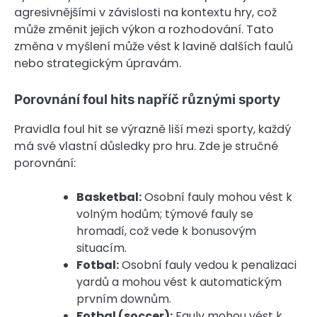
agresivnějšími v závislosti na kontextu hry, což
může změnit jejich výkon a rozhodování. Tato
změna v myšlení může vést k lavině dalších faulů
nebo strategickým úpravám.
Porovnání foul hits napříč různými sporty
Pravidla foul hit se výrazně liší mezi sporty, každý
má své vlastní důsledky pro hru. Zde je stručné
porovnání:
Basketbal:
Osobní fauly mohou vést k
volným hodům; týmové fauly se
hromadí, což vede k bonusovým
situacím.
Fotbal:
Osobní fauly vedou k penalizaci
yardů a mohou vést k automatickým
prvním downům.
Fotbal (soccer):
Fauly mohou vést k