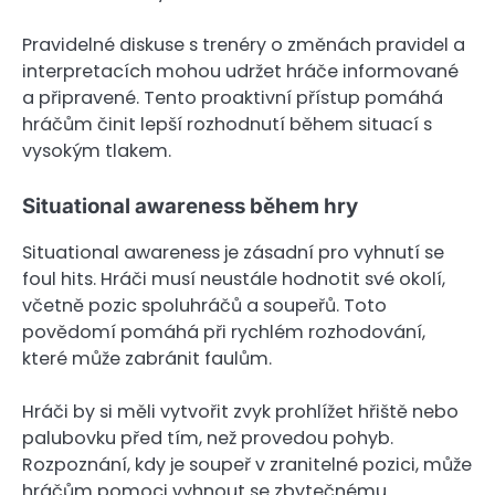
Pravidelné diskuse s trenéry o změnách pravidel a
interpretacích mohou udržet hráče informované
a připravené. Tento proaktivní přístup pomáhá
hráčům činit lepší rozhodnutí během situací s
vysokým tlakem.
Situational awareness během hry
Situational awareness je zásadní pro vyhnutí se
foul hits. Hráči musí neustále hodnotit své okolí,
včetně pozic spoluhráčů a soupeřů. Toto
povědomí pomáhá při rychlém rozhodování,
které může zabránit faulům.
Hráči by si měli vytvořit zvyk prohlížet hřiště nebo
palubovku před tím, než provedou pohyb.
Rozpoznání, kdy je soupeř v zranitelné pozici, může
hráčům pomoci vyhnout se zbytečnému