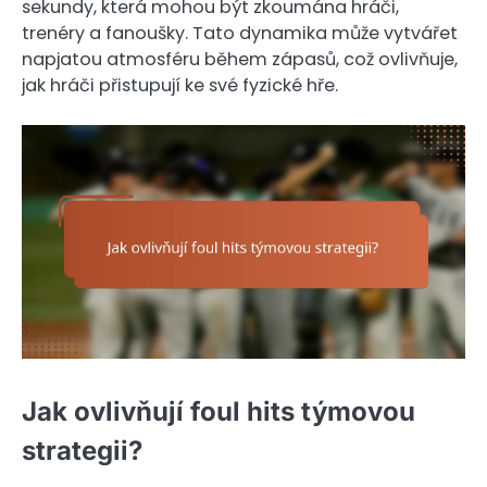
sekundy, která mohou být zkoumána hráči,
trenéry a fanoušky. Tato dynamika může vytvářet
napjatou atmosféru během zápasů, což ovlivňuje,
jak hráči přistupují ke své fyzické hře.
Jak ovlivňují foul hits týmovou
strategii?