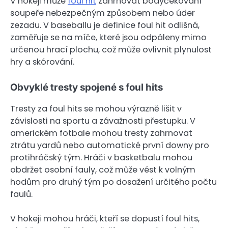
V hokeji může
foul hit
zahrnovat bodyčekování
soupeře nebezpečným způsobem nebo úder
zezadu. V baseballu je definice foul hit odlišná,
zaměřuje se na míče, které jsou odpáleny mimo
určenou hrací plochu, což může ovlivnit plynulost
hry a skórování.
Obvyklé tresty spojené s foul hits
Tresty za foul hits se mohou výrazně lišit v
závislosti na sportu a závažnosti přestupku. V
americkém fotbale mohou tresty zahrnovat
ztrátu yardů nebo automatické první downy pro
protihráčský tým. Hráči v basketbalu mohou
obdržet osobní fauly, což může vést k volným
hodům pro druhý tým po dosažení určitého počtu
faulů.
V hokeji mohou hráči, kteří se dopustí foul hits,