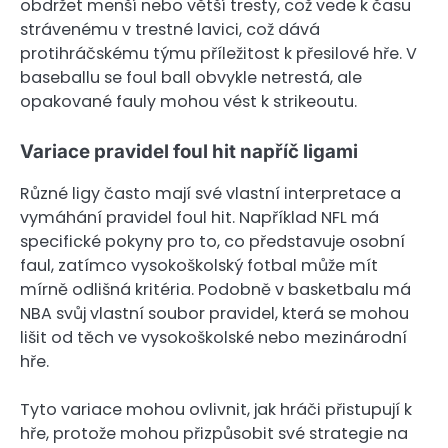
obdržet menší nebo větší tresty, což vede k času
strávenému v trestné lavici, což dává
protihráčskému týmu příležitost k přesilové hře. V
baseballu se foul ball obvykle netrestá, ale
opakované fauly mohou vést k strikeoutu.
Variace pravidel foul hit napříč ligami
Různé ligy často mají své vlastní interpretace a
vymáhání pravidel foul hit. Například NFL má
specifické pokyny pro to, co představuje osobní
faul, zatímco vysokoškolský fotbal může mít
mírně odlišná kritéria. Podobně v basketbalu má
NBA svůj vlastní soubor pravidel, která se mohou
lišit od těch ve vysokoškolské nebo mezinárodní
hře.
Tyto variace mohou ovlivnit, jak hráči přistupují k
hře, protože mohou přizpůsobit své strategie na