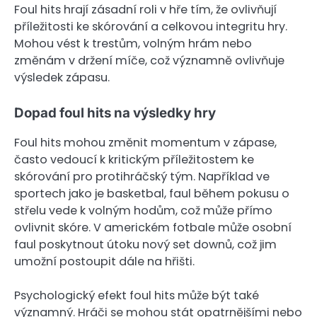
Foul hits hrají zásadní roli v hře tím, že ovlivňují
příležitosti ke skórování a celkovou integritu hry.
Mohou vést k trestům, volným hrám nebo
změnám v držení míče, což významně ovlivňuje
výsledek zápasu.
Dopad foul hits na výsledky hry
Foul hits mohou změnit momentum v zápase,
často vedoucí k kritickým příležitostem ke
skórování pro protihráčský tým. Například ve
sportech jako je basketbal, faul během pokusu o
střelu vede k volným hodům, což může přímo
ovlivnit skóre. V americkém fotbale může osobní
faul poskytnout útoku nový set downů, což jim
umožní postoupit dále na hřišti.
Psychologický efekt foul hits může být také
významný. Hráči se mohou stát opatrnějšími nebo