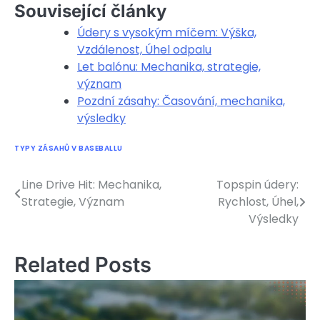
Související články
Údery s vysokým míčem: Výška,
Vzdálenost, Úhel odpalu
Let balónu: Mechanika, strategie,
význam
Pozdní zásahy: Časování, mechanika,
výsledky
TYPY ZÁSAHŮ V BASEBALLU
Line Drive Hit: Mechanika,
Topspin údery:
Post
Strategie, Význam
Rychlost, Úhel,
navigation
Výsledky
Related Posts