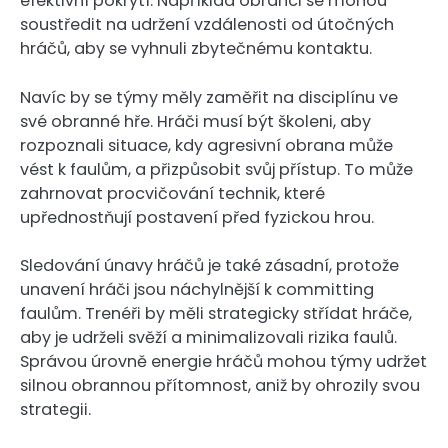
efektivní pokrytí. Například obránci se mohou
soustředit na udržení vzdálenosti od útočných
hráčů, aby se vyhnuli zbytečnému kontaktu.
Navíc by se týmy měly zaměřit na disciplínu ve
své obranné hře. Hráči musí být školeni, aby
rozpoznali situace, kdy agresivní obrana může
vést k faulům, a přizpůsobit svůj přístup. To může
zahrnovat procvičování technik, které
upřednostňují postavení před fyzickou hrou.
Sledování únavy hráčů je také zásadní, protože
unavení hráči jsou náchylnější k committing
faulům. Trenéři by měli strategicky střídat hráče,
aby je udrželi svěží a minimalizovali rizika faulů.
Správou úrovně energie hráčů mohou týmy udržet
silnou obrannou přítomnost, aniž by ohrozily svou
strategii.